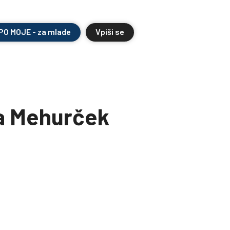
 PO MOJE - za mlade
Vpiši se
ta Mehurček