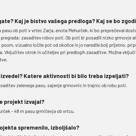
ate? Kaj je bistvo vašega predloga? Kaj se bo zgodi
pasu ob poti v vrtec Zarja, enota Mehurček, ki bo preprečeval dost
pregrada: zasaditev robov poti. Ob poti bi posadili nizko grmovje ali
som, vizualno ločile pot od okolice in jo naredile bolj prijetno, pripo
 Vključitev otrok in učiteljev pri predlogih zasaditve. Možna vključi
tve.
 izvedel? Katere aktivnosti bi bilo treba izpeljati?
asaditev zelenega pasu, sajenje grmovnic in trajnic ob robu poti.
e projekt izvajal?
urček - 48 m pasu grmičevja ob vrtcu.
rojekta spremenilo, izboljšalo?