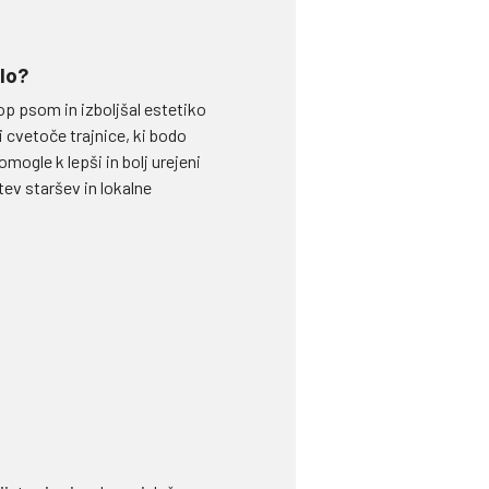
lo?
op psom in izboljšal estetiko
 cvetoče trajnice, ki bodo
mogle k lepši in bolj urejeni
tev staršev in lokalne