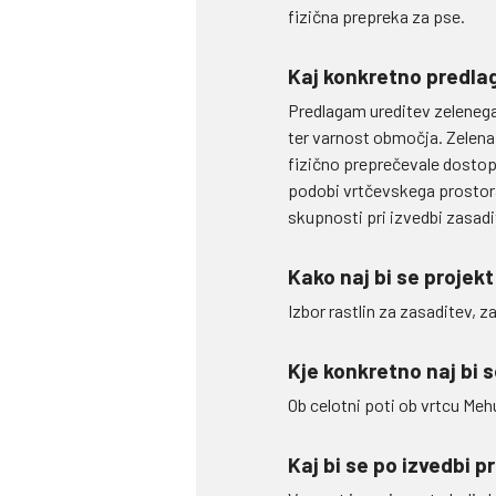
fizična prepreka za pse.
Kaj konkretno predlag
Predlagam ureditev zelenega 
ter varnost območja. Zelena 
fizično preprečevale dostop p
podobi vrtčevskega prostora.
skupnosti pri izvedbi zasadi
Kako naj bi se projekt
Izbor rastlin za zasaditev, z
Kje konkretno naj bi s
Ob celotni poti ob vrtcu Meh
Kaj bi se po izvedbi p