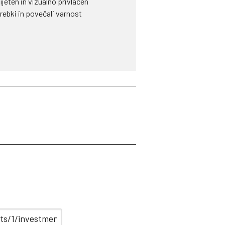
rijeten in vizualno privlačen
rebki in povečali varnost