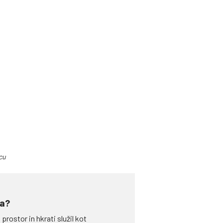
cu
ja?
rostor in hkrati služil kot