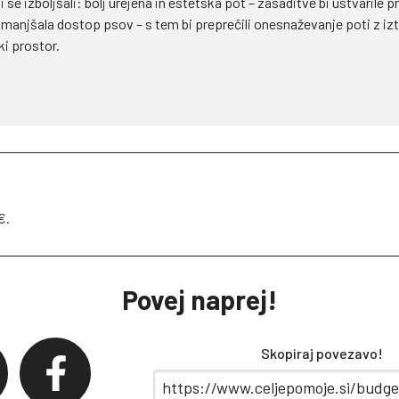
 se izboljšali: bolj urejena in estetska pot – zasaditve bi ustvarile p
zmanjšala dostop psov – s tem bi preprečili onesnaževanje poti z izt
i prostor.
€.
Povej naprej!
Skopiraj povezavo!
ter
facebook