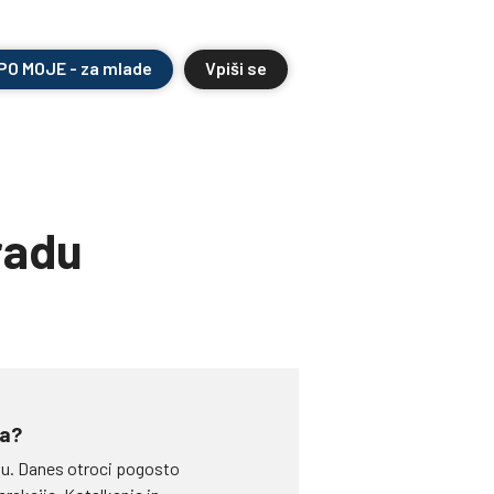
 PO MOJE - za mlade
Vpiši se
radu
ja?
ju. Danes otroci pogosto