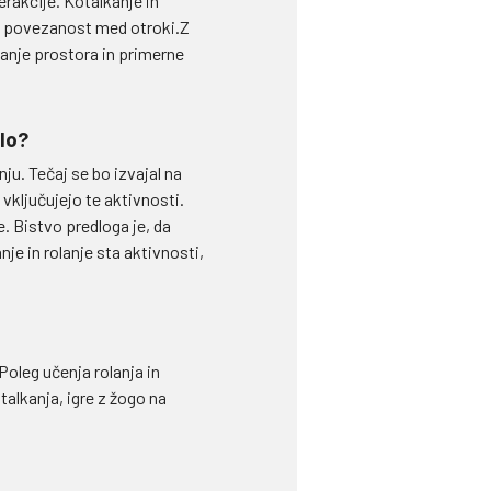
erakcije. Kotalkanje in
no povezanost med otroki.Z
kanje prostora in primerne
lo?
ju. Tečaj se bo izvajal na
 vključujejo te aktivnosti.
. Bistvo predloga je, da
je in rolanje sta aktivnosti,
oleg učenja rolanja in
alkanja, igre z žogo na