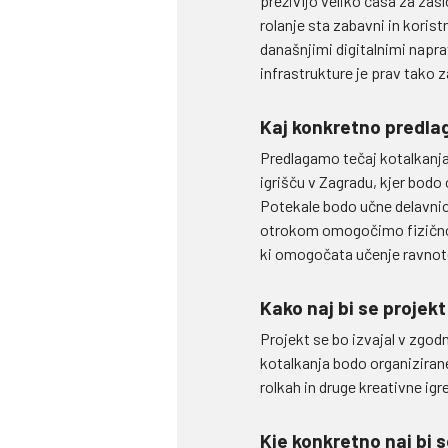
preživijo veliko časa za zasl
rolanje sta zabavni in koris
današnjimi digitalnimi napra
infrastrukture je prav tako z
Kaj konkretno predlag
Predlagamo tečaj kotalkanja 
igrišču v Zagradu, kjer bodo o
Potekale bodo učne delavnice 
otrokom omogočimo fizično ak
ki omogočata učenje ravnote
Kako naj bi se projekt
Projekt se bo izvajal v zgod
kotalkanja bodo organizirane
rolkah in druge kreativne igre
Kje konkretno naj bi s