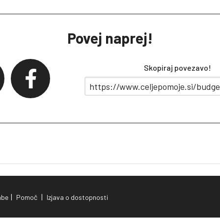
Povej naprej!
Skopiraj povezavo!
ter
facebook
|
|
abe
Pomoč
Izjava o dostopnosti