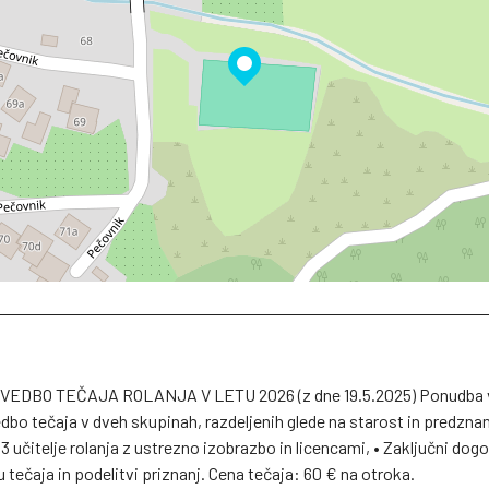
VEDBO TEČAJA ROLANJA V LETU 2026 (z dne 19.5.2025) Ponudba vkl
vedbo tečaja v dveh skupinah, razdeljenih glede na starost in predzna
 3 učitelje rolanja z ustrezno izobrazbo in licencami, • Zaključni dog
 tečaja in podelitvi priznanj. Cena tečaja: 60 € na otroka.