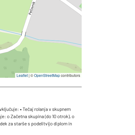
Leaflet
|
©
OpenStreetMap
contributors
jučuje: • Tečaj rolanja v skupnem
nje: o Začetna skupina (do 10 otrok), o
odek za starše s podelitvijo diplom in