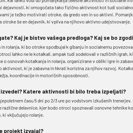
oni, kar lahko vodi do pomanjkanja telesne aktivnosti in socialne int
tni dejavnosti, ki omogočata tako fizično aktivnost kot tudi social
vami je težko motivirati otroke, da gredo ven in so aktivni. Pomanj
a otroke še en dejavnik, ki vpliva na njihovo aktivno udejstvovanje.
ate? Kaj je bistvo vašega predloga? Kaj se bo zgodi
in rolanja, ki bo otroke spodbujal k gibanju in socialnemu povezovan
troci lahko ne le kotalkali, ampak tudi sodelovali v različnih igrah, ki
o osnovah kotalkanja in rolanja, organizirane v obliki igre in zabave
tivnost, ki je zabavna in hkrati koristna za njihov razvoj. Kotalkan
žja, koordinacije in motoričnih sposobnosti.
 izvedel? Katere aktivnosti bi bilo treba izpeljati?
njepoletnem času 5 dni po 2/3 ure po vodstvom izkušenih trenerjev. P
 različne delavnice, kjer bodo otroci spoznavali osnovne tehnike kot
, ki vključujejo rolanje.
e projekt izvajal?