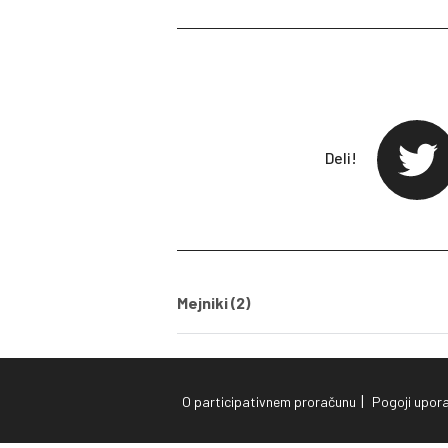
Deli!
twit
Mejniki (2)
|
O participativnem proračunu
Pogoji upor