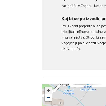
Na igrišču v Zagadu. Katast
Kaj bi se po izvedbi p
Po izvedbi projekta bi se po
izboljšale njihove socialne 
in prijateljstva. Otroci bi s
vzgojitelji pa bi opazili ve
aktivnostih.
+
−