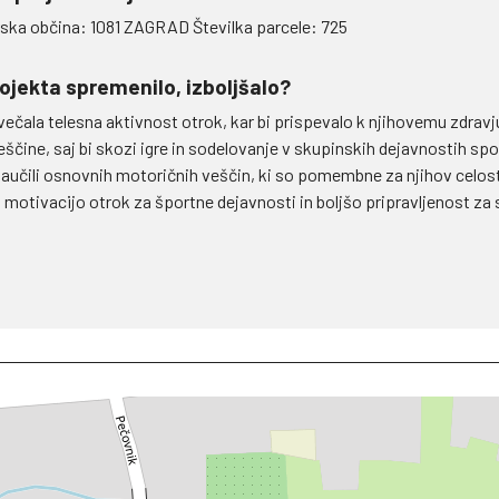
rska občina: 1081 ZAGRAD Številka parcele: 725
rojekta spremenilo, izboljšalo?
večala telesna aktivnost otrok, kar bi prispevalo k njihovemu zdravju
veščine, saj bi skozi igre in sodelovanje v skupinskih dejavnostih s
e naučili osnovnih motoričnih veščin, ki so pomembne za njihov celostn
čjo motivacijo otrok za športne dejavnosti in boljšo pripravljenost z