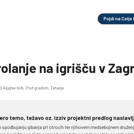
Pojdi na Celje
rolanje na igrišču v Zag
 Aljažev hrib, Pod gradom, Teharje
ero temo, težavo oz. izziv projektni predlog naslavl
po spodbujanju gibanja pri otrocih ter njihovem medsebojnem družen